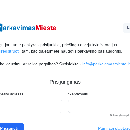
E
gu jau turite paskyrą - prisijunkite, priešingu atveju kviečiame jus
iregistruoti
, tam, kad galėtumėte naudotis parkavimo paslaugomis.
ite klausimų ar reikia pagalbos? Susisiekite -
info@parkavimasmieste.lt
Prisijungimas
 pašto adresas
Slaptažodis
Rodyti slapt
visibility
Prisijungti
Pamiršai slaptaž