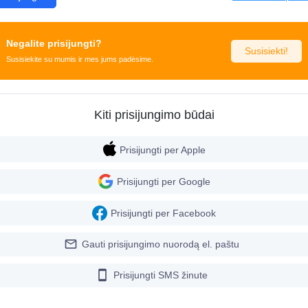
Negalite prisijungti?
Susisiekti!
Susisiekite su mumis ir mes jums padėsime.
Kiti prisijungimo būdai
Prisijungti per Apple
Prisijungti per Google
Prisijungti per Facebook
mail_outline
Gauti prisijungimo nuorodą el. paštu
smartphone
Prisijungti SMS žinute